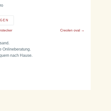
AGEN
rstecker
Creolen oval
→
rsand.
e Onlineberatung.
bequem nach Hause.